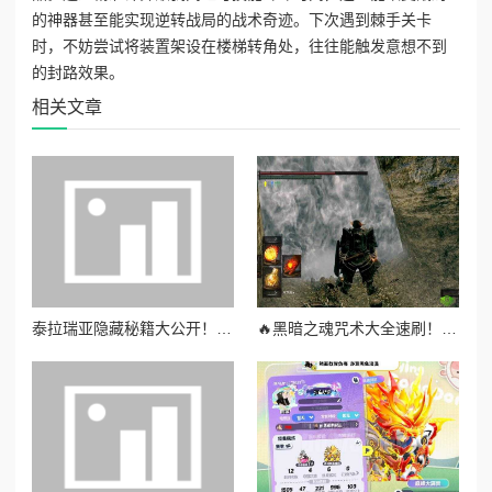
的神器甚至能实现逆转战局的战术奇迹。下次遇到棘手关卡
时，不妨尝试将装置架设在楼梯转角处，往往能触发意想不到
的封路效果。
相关文章
泰拉瑞亚隐藏秘籍大公开！这5招让你轻松刷爆全图不卡关
🔥黑暗之魂咒术大全速刷！3步轻松拿满必杀技附隐藏区域坐标