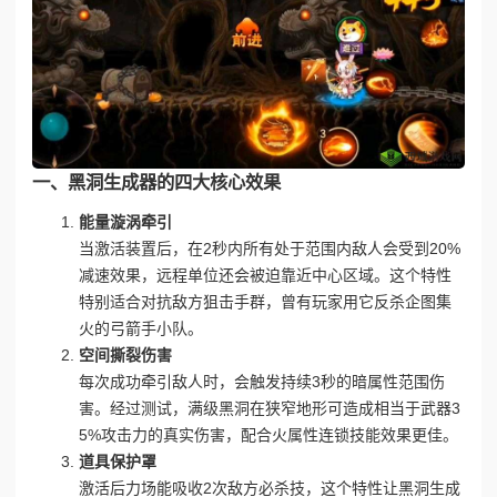
一、黑洞生成器的四大核心效果
能量漩涡牵引
当激活装置后，在2秒内所有处于范围内敌人会受到20%
减速效果，远程单位还会被迫靠近中心区域。这个特性
特别适合对抗敌方狙击手群，曾有玩家用它反杀企图集
火的弓箭手小队。
空间撕裂伤害
每次成功牵引敌人时，会触发持续3秒的暗属性范围伤
害。经过测试，满级黑洞在狭窄地形可造成相当于武器3
5%攻击力的真实伤害，配合火属性连锁技能效果更佳。
道具保护罩
激活后力场能吸收2次敌方必杀技，这个特性让黑洞生成