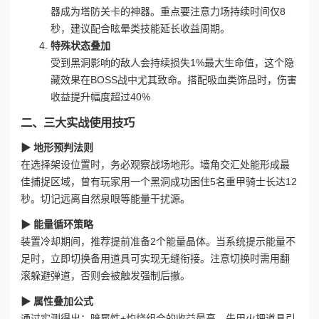
器成为塔防关卡的神器。重点要注意力场持续时间仅8
秒，建议配合眩晕类技能延长收益周期。
特殊状态叠加
受到黑洞影响的敌人会持续损失1%最大生命值，这个隐
藏效果在BOSS战中尤其致命。搭配吸血类饰品时，伤害
收益提升幅度超过40%
二、三大实战使用技巧
▶ 地形预判法则
在选择架设位置时，务必观察战场地形。墙角交汇处能形成最
佳捕捉区域，曾有玩家用一个黑洞成功困住5名重甲骑士长达12
秒。切记远离自然泉眼等能量干扰源。
▶ 能量循环策略
装置冷却期间，推荐提前准备2个能量晶体。当系统提示能量不
足时，立即切换备用道具可实现无缝衔接。注意切换时需用翻
滚躲避弹道，否则会被触发强制后撤。
▶ 属性叠加公式
通过实测得出：暗属性+灼烧组合的收益最高。先用火把道具引