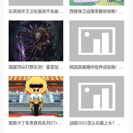
乐高指环王汉化版进不去崩溃！3招轻松修复，老玩家都推荐！
西陵保卫战爆率翻倍攻略！萌新也能轻松通关的隐藏技巧大公开
国服顶尖打野实测！雷恩加尔秒杀上分秘诀大公开
桃园英雄猪终极养成指南！零基础速成超强战力攻略
跑跑卡丁车贵族鸡系列Z7+绝美跑车大公开！这造型谁顶得住？必肝不后悔
战舰2012怎么玩最上头？手残党也能3天精通的实战攻略！