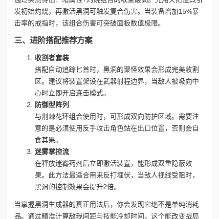
发初始灼烧，再激活黑洞可触发复合伤害。当装备增加15%暴
击率的戒指时，该组合伤害可突破面板数值极限。
三、进阶搭配推荐方案
收割者套装
搭配自动追踪匕首时，黑洞的聚怪效果会形成完美收割
区。建议将装置架设在武器射程边界，当敌人被吸向中
心时立即开启连击模式。
防御型阵列
与荆棘花环组合使用时，可形成双向防护区域。需要注
意的是必须使用反手攻击角色站在出口位置，否则会自
食其果。
迷雾掌控流
在释放迷雾药剂后立即激活装置，能形成双重隐蔽效
果。此方法最适合用来反打埋伏，当敌人视线受阻时，
黑洞的控制效果会提升2倍。
当掌握黑洞生成器的真正用法后，你会发现它绝不是单纯消耗
品。通过精准计算敌我间距与技能冷却时间，这个能改变战局