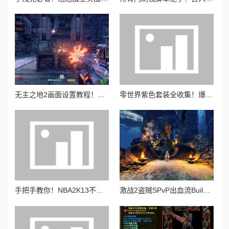
无主之地2画面设置教程！手残党也能秒懂的超高清画质攻略
零世界紫色套装全收集！爆肝整理高性价比搭配攻略，战力飙升必看
手把手教你！NBA2K13不用替换原有球员照片，轻松添加新照片攻略
激战2盗贼SPvP出血流Build！5分钟教你打出秒杀流 竞技场暴力美学天花板