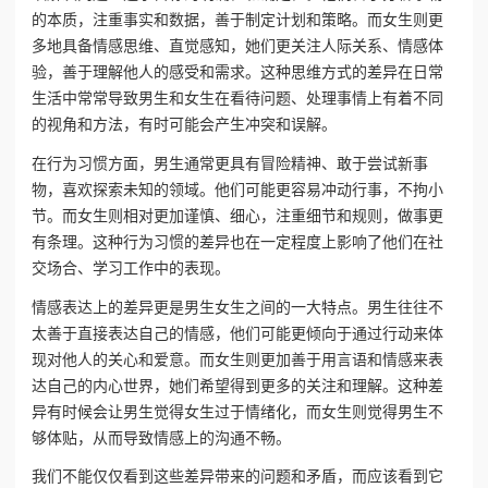
的本质，注重事实和数据，善于制定计划和策略。而女生则更
多地具备情感思维、直觉感知，她们更关注人际关系、情感体
验，善于理解他人的感受和需求。这种思维方式的差异在日常
生活中常常导致男生和女生在看待问题、处理事情上有着不同
的视角和方法，有时可能会产生冲突和误解。
在行为习惯方面，男生通常更具有冒险精神、敢于尝试新事
物，喜欢探索未知的领域。他们可能更容易冲动行事，不拘小
节。而女生则相对更加谨慎、细心，注重细节和规则，做事更
有条理。这种行为习惯的差异也在一定程度上影响了他们在社
交场合、学习工作中的表现。
情感表达上的差异更是男生女生之间的一大特点。男生往往不
太善于直接表达自己的情感，他们可能更倾向于通过行动来体
现对他人的关心和爱意。而女生则更加善于用言语和情感来表
达自己的内心世界，她们希望得到更多的关注和理解。这种差
异有时候会让男生觉得女生过于情绪化，而女生则觉得男生不
够体贴，从而导致情感上的沟通不畅。
我们不能仅仅看到这些差异带来的问题和矛盾，而应该看到它