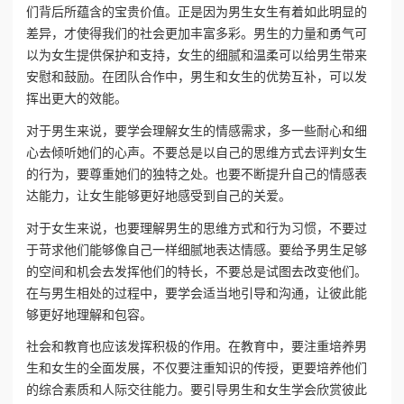
们背后所蕴含的宝贵价值。正是因为男生女生有着如此明显的
差异，才使得我们的社会更加丰富多彩。男生的力量和勇气可
以为女生提供保护和支持，女生的细腻和温柔可以给男生带来
安慰和鼓励。在团队合作中，男生和女生的优势互补，可以发
挥出更大的效能。
对于男生来说，要学会理解女生的情感需求，多一些耐心和细
心去倾听她们的心声。不要总是以自己的思维方式去评判女生
的行为，要尊重她们的独特之处。也要不断提升自己的情感表
达能力，让女生能够更好地感受到自己的关爱。
对于女生来说，也要理解男生的思维方式和行为习惯，不要过
于苛求他们能够像自己一样细腻地表达情感。要给予男生足够
的空间和机会去发挥他们的特长，不要总是试图去改变他们。
在与男生相处的过程中，要学会适当地引导和沟通，让彼此能
够更好地理解和包容。
社会和教育也应该发挥积极的作用。在教育中，要注重培养男
生和女生的全面发展，不仅要注重知识的传授，更要培养他们
的综合素质和人际交往能力。要引导男生和女生学会欣赏彼此