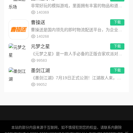
非常好玩的模拟游戏，里面拥有丰富的物品和道具，让玩家们可以自由的展现你的想象力，在这里模拟出不同的场景，用最简...
140369
曹操送
下载
曹操送是国内领先的即时物流配送平台，为企业提供互联网+配送解决方案，同时聚焦同城，为个人提供安全、便捷、高效的...
140268
元梦之星
下载
《元梦之星》是一款人手必备的正版合家欢派对游戏！i人e人都能玩，化身百变星宝，组队整活一起嗨！随时随地，打开一...
99583
墨剑江湖
下载
《墨剑江湖》7月19日正式公测！江湖故人来，少侠快上马。《墨剑江湖》是一款以多种武学流派为基的武侠rpg游戏。...
99052
本站的部分内容来源于互联网，如不慎侵犯到您的权益，请联系内删除