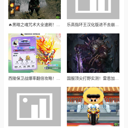
🔥黑暗之魂咒术大全速刷！3步轻松拿满必杀技附隐藏区域坐标
乐高指环王汉化版进不去崩溃！3招轻松修复，老玩家都推荐！
西陵保卫战爆率翻倍攻略！萌新也能轻松通关的隐藏技巧大公开
国服顶尖打野实测！雷恩加尔秒杀上分秘诀大公开