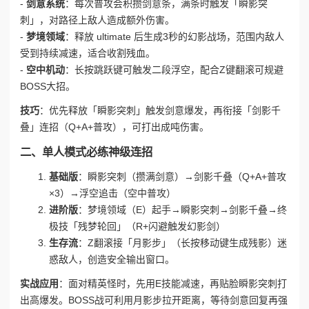
-
剑意系统
：每次普攻会积攒剑意条，满条时触发「瞬影突
刺」，对路径上敌人造成额外伤害。
-
梦境领域
：释放 ultimate 后生成3秒的幻影战场，范围内敌人
受到持续减速，适合收割残血。
-
空中机动
：长按跳跃键可触发二段浮空，配合Z键翻滚可规避
BOSS大招。
技巧
：优先释放「瞬影突刺」触发剑意爆发，再衔接「剑影千
叠」连招（Q+A+普攻），可打出成吨伤害。
二、单人模式必练神级连招
基础版
：瞬影突刺（攒满剑意）→剑影千叠（Q+A+普攻
×3）→浮空追击（空中普攻）
进阶版
：梦境领域（E）起手→瞬影突刺→剑影千叠→终
极技「残梦轮回」（R+闪避触发幻影剑）
生存流
：Z翻滚接「月影步」（长按移动键生成残影）迷
惑敌人，创造安全输出窗口。
实战应用
：面对精英怪时，先用E技能减速，再贴脸瞬影突刺打
出高爆发。BOSS战可利用月影步拉开距离，等待剑意回复再强