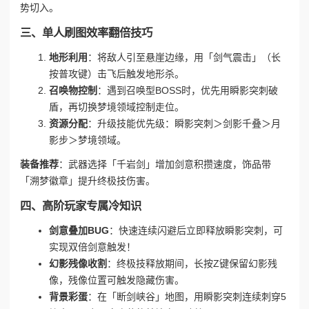
势切入。
三、单人刷图效率翻倍技巧
地形利用
：将敌人引至悬崖边缘，用「剑气震击」（长
按普攻键）击飞后触发地形杀。
召唤物控制
：遇到召唤型BOSS时，优先用瞬影突刺破
盾，再切换梦境领域控制走位。
资源分配
：升级技能优先级：瞬影突刺＞剑影千叠＞月
影步＞梦境领域。
装备推荐
：武器选择「千岩剑」增加剑意积攒速度，饰品带
「溯梦徽章」提升终极技伤害。
四、高阶玩家专属冷知识
剑意叠加BUG
：快速连续闪避后立即释放瞬影突刺，可
实现双倍剑意触发！
幻影残像收割
：终极技释放期间，长按Z键保留幻影残
像，残像位置可触发隐藏伤害。
背景彩蛋
：在「断剑峡谷」地图，用瞬影突刺连续刺穿5