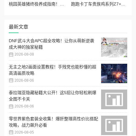
桃园英雄猪终极养成指南！零基础速成超强战力攻略
跑跑卡丁车贵族鸡系列Z7+绝美跑车大公开！这造型谁顶得住？必肝不后悔
最新文章
DNF武斗大会APC超全攻略！让你从萌新逆袭
成大神的独家秘籍
2026-08-08
无主之地2画面设置教程！手残党也能秒懂的超
高清画质攻略
2026-08-06
泰拉瑞亚隐藏秘籍大公开！这5招让你轻松刷爆
全图不卡关
2026-08-06
零世界紫色套装全收集！爆肝整理高性价比搭配
攻略，战力飙升必看
2026-08-05