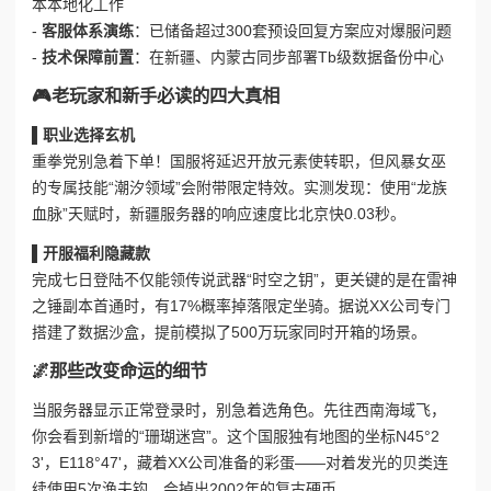
本本地化工作
-
客服体系演练
：已储备超过300套预设回复方案应对爆服问题
-
技术保障前置
：在新疆、内蒙古同步部署Tb级数据备份中心
🎮老玩家和新手必读的四大真相
▌职业选择玄机
重拳党别急着下单！国服将延迟开放元素使转职，但风暴女巫
的专属技能“潮汐领域”会附带限定特效。实测发现：使用“龙族
血脉”天赋时，新疆服务器的响应速度比北京快0.03秒。
▌开服福利隐藏款
完成七日登陆不仅能领传说武器“时空之钥”，更关键的是在雷神
之锤副本首通时，有17%概率掉落限定坐骑。据说XX公司专门
搭建了数据沙盒，提前模拟了500万玩家同时开箱的场景。
🌌那些改变命运的细节
当服务器显示正常登录时，别急着选角色。先往西南海域飞，
你会看到新增的“珊瑚迷宫”。这个国服独有地图的坐标N45°2
3'，E118°47'，藏着XX公司准备的彩蛋——对着发光的贝类连
续使用5次渔夫钩，会掉出2002年的复古硬币。