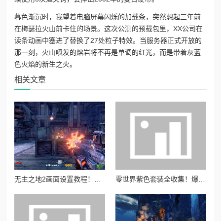
暮色渐沉时，我望着电脑屏幕闪烁的加载条，突然想起三年前
在梅瑟拉火山前卡住的场景。这次公测的预载包里，XX公司在
读条动画中塞进了替换了27处粒子特效。当服务器正式开放的
那一刻，火山喷发的熔岩将不再是单调的红光，而是带着灰蓝
色火焰的新生之火。
相关文章
无主之地2画面设置教程！手残党也能秒懂的超高清画质攻略
零世界紫色套装全收集！爆肝整理高性价比搭配攻略，战力飙升必看