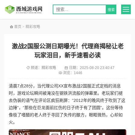
首页
>
精彩攻略
激战2国服公测日期曝光！代理商揭秘让老
玩家泪目，新手速看必读
频道：
精彩攻略
日期：
2025-08-20 23:40:47
浏览：1446
清晨7点28分，当代理公司XX宣布激战2国服正式定档的消息
时，游戏论坛瞬间被淹没在钢铁洪流般的弹幕里。老玩家们褪
去伪装的语气在评论区疯狂刷屏：“2012年的晚风终于吹到了这
边陲”，“那些在巨龙面前扛伤的日子终于有了团圆”。这份等待
像极了嗜醋的老人终于寻回了失传的酿方，眼眶微热，心却如
火。