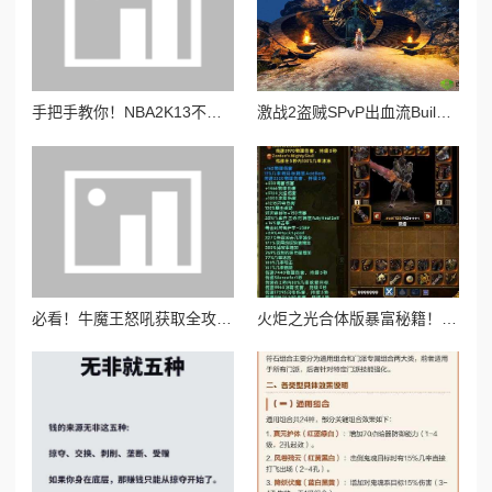
手把手教你！NBA2K13不用替换原有球员照片，轻松添加新照片攻略
激战2盗贼SPvP出血流Build！5分钟教你打出秒杀流 竞技场暴力美学天花板
必看！牛魔王怒吼获取全攻略！暴击率+30%神装秒变战神！
火炬之光合体版暴富秘籍！3天攒满传奇装备，灰币冷门致富法公开