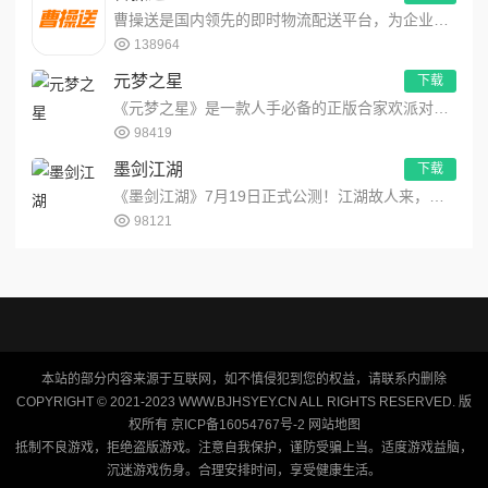
曹操送是国内领先的即时物流配送平台，为企业提供互联网+配送解决方案，同时聚焦同城，为个人提供安全、便捷、高效的...
138964
元梦之星
下载
《元梦之星》是一款人手必备的正版合家欢派对游戏！i人e人都能玩，化身百变星宝，组队整活一起嗨！随时随地，打开一...
98419
墨剑江湖
下载
《墨剑江湖》7月19日正式公测！江湖故人来，少侠快上马。《墨剑江湖》是一款以多种武学流派为基的武侠rpg游戏。...
98121
本站的部分内容来源于互联网，如不慎侵犯到您的权益，请联系内删除
COPYRIGHT © 2021-2023 WWW.BJHSYEY.CN ALL RIGHTS RESERVED. 版
权所有 京ICP备16054767号-2
网站地图
抵制不良游戏，拒绝盗版游戏。注意自我保护，谨防受骗上当。适度游戏益脑，
沉迷游戏伤身。合理安排时间，享受健康生活。