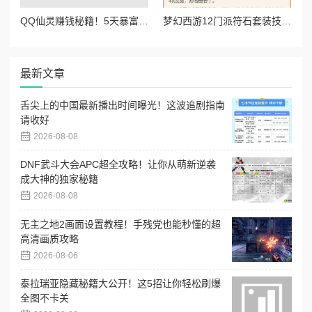
QQ仙灵赚钱秘籍！5天暴富攻略，萌新也能日入百元！绝了绝了
梦幻西游12门派符石套装技能全解！这套搭配让你战力飙升300%！
最新文章
舌尖上的中国最新播出时间曝光！这波追剧指南
请收好
2026-08-08
DNF武斗大会APC超全攻略！让你从萌新逆袭
成大神的独家秘籍
2026-08-08
无主之地2画面设置教程！手残党也能秒懂的超
高清画质攻略
2026-08-06
泰拉瑞亚隐藏秘籍大公开！这5招让你轻松刷爆
全图不卡关