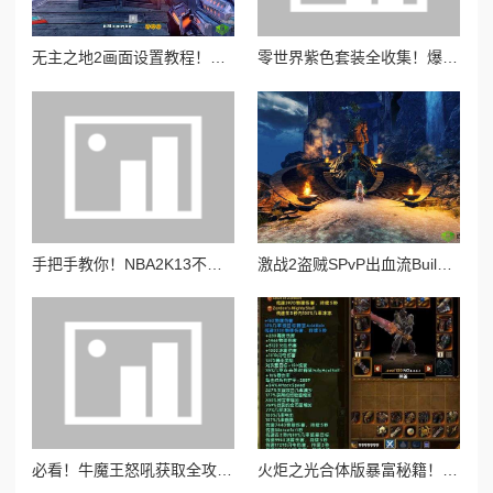
无主之地2画面设置教程！手残党也能秒懂的超高清画质攻略
零世界紫色套装全收集！爆肝整理高性价比搭配攻略，战力飙升必看
手把手教你！NBA2K13不用替换原有球员照片，轻松添加新照片攻略
激战2盗贼SPvP出血流Build！5分钟教你打出秒杀流 竞技场暴力美学天花板
必看！牛魔王怒吼获取全攻略！暴击率+30%神装秒变战神！
火炬之光合体版暴富秘籍！3天攒满传奇装备，灰币冷门致富法公开