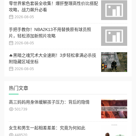
零世界紫色套装全收集！爆肝整理高性价比搭配
攻略，战力飙升必看
2026-08-05
手把手教你！NBA2K13不用替换原有球员照
片，轻松添加新照片攻略
2026-08-05
🔥黑暗之魂咒术大全速刷！3步轻松拿满必杀技
附隐藏区域坐标
2026-08-05
热门文章
高三妈妈用身体缓解孩子压力：背后的隐情
501739
女生和男生一起相差差差：究竟为何如此
448520