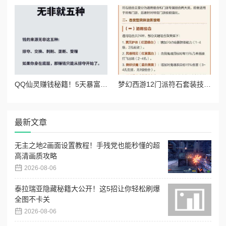
QQ仙灵赚钱秘籍！5天暴富攻略，萌新也能日入百元！绝了绝了
梦幻西游12门派符石套装技能全解！这套搭配让你战力飙升300%！
最新文章
无主之地2画面设置教程！手残党也能秒懂的超
高清画质攻略
2026-08-06
泰拉瑞亚隐藏秘籍大公开！这5招让你轻松刷爆
全图不卡关
2026-08-06