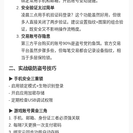
绑定常用手机和邮箱，开启账号变动提醒。
安全验证太过简单
凌晨三点用手机验证码登录？这个功能虽然好用，但很
多人直接关闭了两步验证。建议设置指纹+图案的组合验
证，既安全又不影响操作流畅度。
交易账号存隐患
第三方平台购买的账号90%是盗号党钓鱼饵。官方交易
平台虽然步骤多些，但每笔交易都会记录设备指纹，相
当于多层保险锁。
二、实战级防盗号技巧
▶ 手机安全三重锁
- 启用锁定模式+生物识别登录
- 开启应用加密存储
- 定期检查USB调试权限
▶ 游戏账号黄金三角
1. 手机、邮箱、身份证三者必须强关联
2. 每隔7天更换一次支付密码
3. 绑定云同步功能自动存档