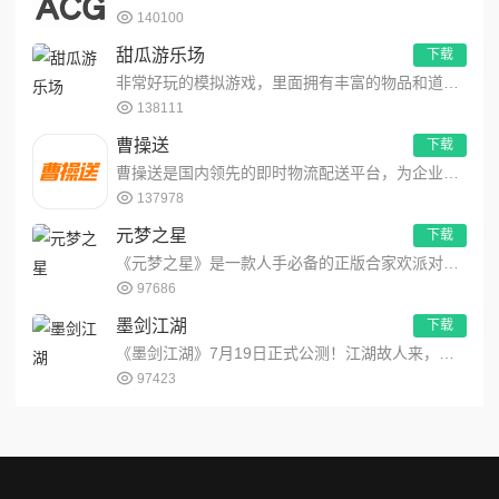
140100
甜瓜游乐场
下载
非常好玩的模拟游戏，里面拥有丰富的物品和道具，让玩家们可以自由的展现你的想象力，在这里模拟出不同的场景，用最简...
138111
曹操送
下载
曹操送是国内领先的即时物流配送平台，为企业提供互联网+配送解决方案，同时聚焦同城，为个人提供安全、便捷、高效的...
137978
元梦之星
下载
《元梦之星》是一款人手必备的正版合家欢派对游戏！i人e人都能玩，化身百变星宝，组队整活一起嗨！随时随地，打开一...
97686
墨剑江湖
下载
《墨剑江湖》7月19日正式公测！江湖故人来，少侠快上马。《墨剑江湖》是一款以多种武学流派为基的武侠rpg游戏。...
97423