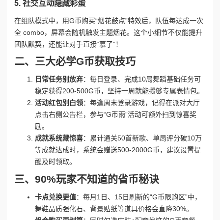
5. 社交互动隐藏彩蛋
在组队模式中，用G币购买“烟花鼓点”特效后，队伍每达成一次
全 combo，屏幕会随机触发主题烟花。这个小细节不仅能提升
团队默契，还能让对手直接“慕了”！
二、三大必学G币获取技巧
日常任务别放弃
：每日登录、完成10局舞蹈基础任务可
稳定获得200-500G币，坚持一周就能攒够专属表情包。
活动红包别白领
：每逢周末登录游戏，记得在派对大厅
点击右侧公告栏，参与“G币雨”活动可额外扫到惊喜奖
励。
成就系统藏惊喜
：累计通关50首新歌、单局评分破10万
等成就达成时，系统会赠送500-2000G币，建议设置提
醒及时领取。
三、90%玩家不知道的省币秘诀
卡点兑换更值
：每月1日、15日刷新的“G币限购区”中，
舞鞋品质强化石、背景贴纸等道具价格会直降30%。