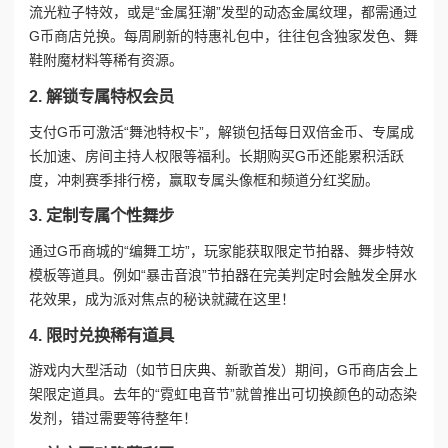
流光粒子特效，或是“金属狂潮”发型的动态金属纹理，都需通过
G币商店兑换。每周刷新的特惠礼包中，往往包含独家发色、舞
鞋附魔材料等稀有资源。
2. 解锁专属特权会员
支付G币可激活“舞池特权卡”，解锁包括每日双倍金币、专属成
长加速、房间主持人权限等福利。长期购买G币还能累积活跃
度，冲刺赛季排行榜，赢取专属头像框和频道分红奖励。
3. 定制专属个性舞步
通过G币商城的“编舞工坊”，玩家能获取限定节拍器、舞步特效
模板等道具。例如“暴击音浪”节拍器在完美判定时会触发全屏水
花效果，成为派对焦点的秘诀就藏在这里！
4. 限时兑换稀有道具
游戏内大型活动（如节日庆典、新歌首发）期间，G币商店会上
架限定道具。去年的“霓虹电音节”就曾推出可切换颜色的动态染
发剂，错过需要等待整年！