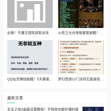
必看！牛魔王怒吼获取全攻略！暴击率+30%神装秒变战神！
火炬之光合体版暴富秘籍！3天攒满传奇装备，灰币冷门致富法公开
QQ仙灵赚钱秘籍！5天暴富攻略，萌新也能日入百元！绝了绝了
梦幻西游12门派符石套装技能全解！这套搭配让你战力飙升300%！
最新文章
无主之地2画面设置教程！手残党也能秒懂的超