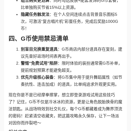
组合购买更划算
：同时勾选皮肤+配套发饰的G币套餐，
比单独购买节省15%以上资源。
隐藏任务触发法
：在个人空间连续点击背景音乐图标5
次，可激活“复古唱片机”彩蛋任务，完成后奖励1000G
币！
四、G币使用禁忌清单
别盲目兑换重复道具
：G币商店内部分道具存在复刻，建
议先查好返场时间表再出手。
警惕“免费试用”陷阱
：限时体验的装扮通常需G币补单，
提前规划预算才能避免超支。
优先升级核心装备
：将G币集中用于提升舞蹈属性（如节
奏抗性、连击加成）的道具，比单纯追求外观更实用。
现在你是不是已经摩拳擦掌，想立即登录游戏试用这些技巧
了？记住，G币不仅是冷冰冰的资源，更是让角色脱胎换骨的魔
法钥匙。从战场特效到社交礼仪，每个G币都藏着成为舞界顶流
的密码！赶紧清空收藏夹，把这篇攻略永久保存，让下一场派
对因你而炸裂吧～