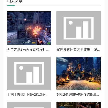
相关文章
无主之地2画面设置教程！手残党也能秒懂的超高清画质攻略
零世界紫色套装全收集！爆肝整理高性价比搭配攻略，战力飙升必看
手把手教你！NBA2K13不用替换原有球员照片，轻松添加新照片攻略
激战2盗贼SPvP出血流Build！5分钟教你打出秒杀流 竞技场暴力美学天花板