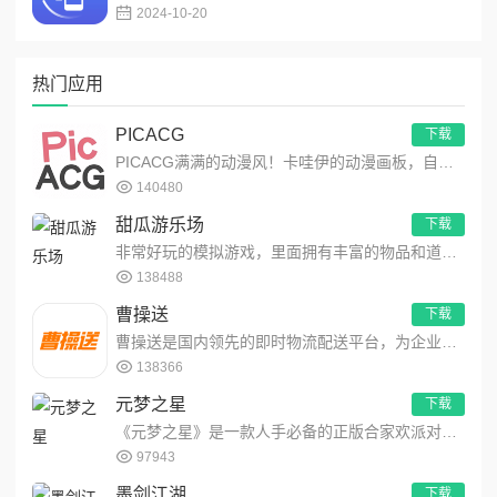
2024-10-20
热门应用
PICACG
下载
PICACG满满的动漫风！卡哇伊的动漫画板，自由创作动漫作品！功能强大的动漫元素工具箱，可自由编辑制作动漫美图...
140480
甜瓜游乐场
下载
非常好玩的模拟游戏，里面拥有丰富的物品和道具，让玩家们可以自由的展现你的想象力，在这里模拟出不同的场景，用最简...
138488
曹操送
下载
曹操送是国内领先的即时物流配送平台，为企业提供互联网+配送解决方案，同时聚焦同城，为个人提供安全、便捷、高效的...
138366
元梦之星
下载
《元梦之星》是一款人手必备的正版合家欢派对游戏！i人e人都能玩，化身百变星宝，组队整活一起嗨！随时随地，打开一...
97943
墨剑江湖
下载