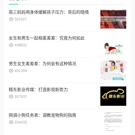
高三妈妈用身体缓解孩子压力：背后的隐情
501927
女生和男生一起相差差差：究竟为何如此
448831
男生女生差差差：为何会有这种情况
401356
精东影业传媒：打造影视新势力
307937
网调小狗任务表：调教宠物狗的指南
254035